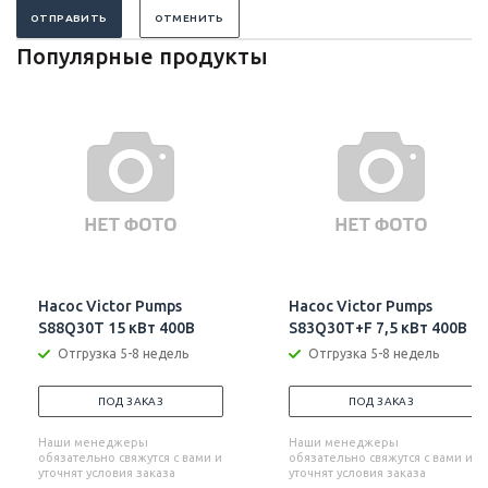
ОТПРАВИТЬ
ОТМЕНИТЬ
Популярные продукты
Насос Victor Pumps
Насос Victor Pumps
S88Q30T 15 кВт 400В
S83Q30T+F 7,5 кВт 400В
Отгрузка 5-8 недель
Отгрузка 5-8 недель
ПОД ЗАКАЗ
ПОД ЗАКАЗ
Наши менеджеры
Наши менеджеры
обязательно свяжутся с вами и
обязательно свяжутся с вами и
уточнят условия заказа
уточнят условия заказа