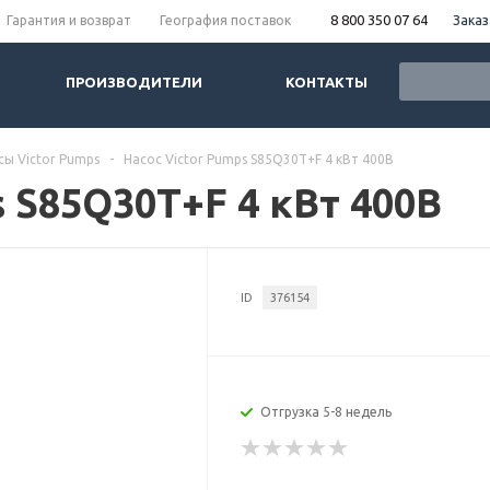
8 800 350 07 64
Заказ
Гарантия и возврат
География поставок
ПРОИЗВОДИТЕЛИ
КОНТАКТЫ
сы Victor Pumps
-
Насос Victor Pumps S85Q30T+F 4 кВт 400В
s S85Q30T+F 4 кВт 400В
ID
376154
Отгрузка 5-8 недель