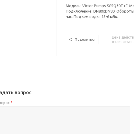
Модель: Victor Pumps S85Q30T+F. Мо
Подключение: DN80xDN80. Обороты: 
час. Подъем воды: 15-6 мВк.
Цена действ
Поделиться
отличаться 
адать вопрос
опрос
*