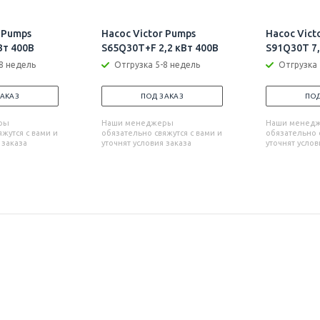
 Pumps
Насос Victor Pumps
Насос Vict
Вт 400В
S65Q30T+F 2,2 кВт 400В
S91Q30T 7,
8 недель
Отгрузка 5-8 недель
Отгрузка 
ЗАКАЗ
ПОД ЗАКАЗ
ПОД
ры
Наши менеджеры
Наши менед
жутся с вами и
обязательно свяжутся с вами и
обязательно с
 заказа
уточнят условия заказа
уточнят услов