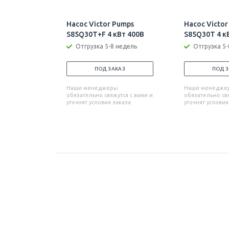
Насос Victor Pumps
Насос Victor
S85Q30T+F 4 кВт 400В
S85Q30T 4 к
Отгрузка 5-8 недель
Отгрузка 5-
ПОД ЗАКАЗ
ПОД 
Наши менеджеры
Наши менедже
обязательно свяжутся с вами и
обязательно свя
уточнят условия заказа
уточнят условия