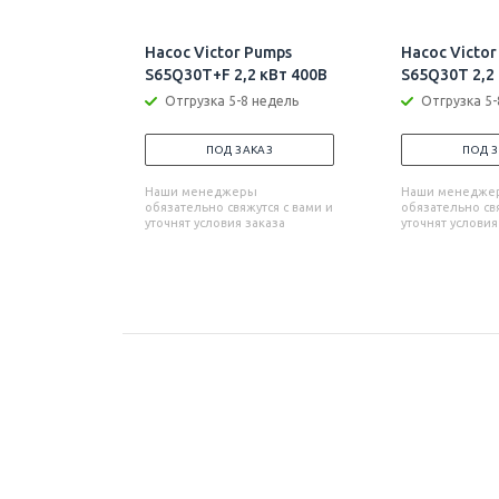
Насос Victor Pumps
Насос Victor
S65Q30T+F 2,2 кВт 400В
S65Q30T 2,2
Отгрузка 5-8 недель
Отгрузка 5-
ПОД ЗАКАЗ
ПОД 
Наши менеджеры
Наши менедже
обязательно свяжутся с вами и
обязательно свя
уточнят условия заказа
уточнят условия