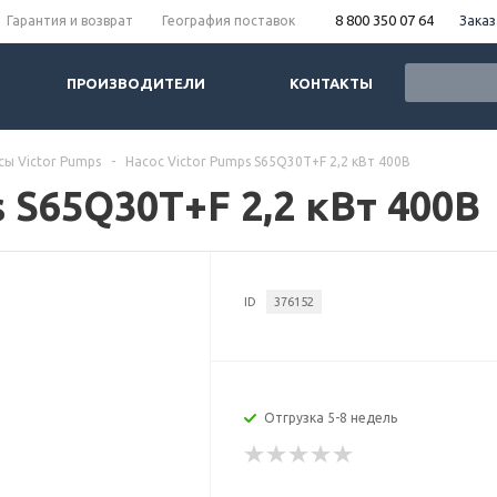
8 800 350 07 64
Заказ
Гарантия и возврат
География поставок
ПРОИЗВОДИТЕЛИ
КОНТАКТЫ
сы Victor Pumps
-
Насос Victor Pumps S65Q30T+F 2,2 кВт 400В
s S65Q30T+F 2,2 кВт 400В
ID
376152
Отгрузка 5-8 недель