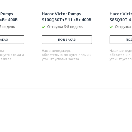
 Pumps
Насос Victor Pumps
Насос Vict
 кВт 400В
S100Q30T+F 11 кВт 400В
S85Q30T 4 
8 недель
Отгрузка 5-8 недель
Отгрузка 
ЗАКАЗ
ПОД ЗАКАЗ
ПОД
ры
Наши менеджеры
Наши менед
жутся с вами и
обязательно свяжутся с вами и
обязательно с
 заказа
уточнят условия заказа
уточнят услов