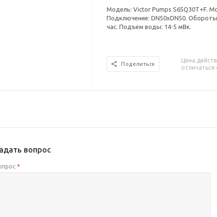
Модель: Victor Pumps S65Q30T+F. Мощ
Подключение: DN50xDN50. Обороты: 
час. Подъем воды: 14-5 мВк.
Цена действ
Поделиться
отличаться 
адать вопрос
опрос
*