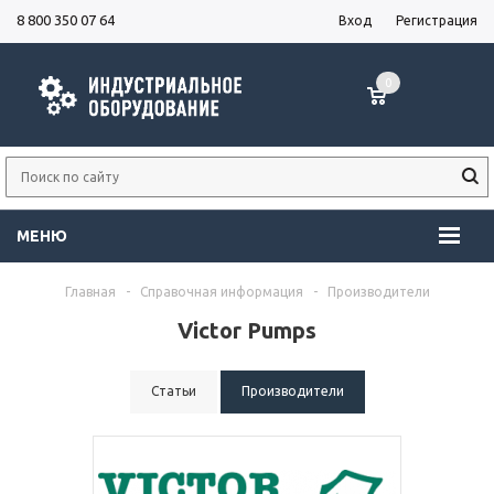
8 800 350 07 64
Вход
Регистрация
0
МЕНЮ
Главная
-
Справочная информация
-
Производители
Victor Pumps
Статьи
Производители