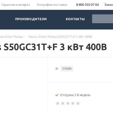
8 800 350 07 64
Заказ
Гарантия и возврат
География поставок
ПРОИЗВОДИТЕЛИ
КОНТАКТЫ
сы Victor Pumps
-
Насос Victor Pumps S50GC31T+F 3 кВт 400В
s S50GC31T+F 3 кВт 400В
ID
376096
Отгрузка 5-8 недель