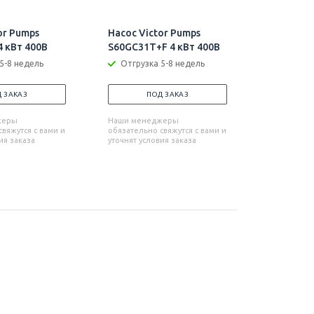
or Pumps
Насос Victor Pumps
Насос Vi
 кВт 400В
S60GC31T+F 4 кВт 400В
S63GT31T
5-8 недель
Отгрузка 5-8 недель
Отгрузк
 ЗАКАЗ
ПОД ЗАКАЗ
П
жеры
Наши менеджеры
Наши мен
вяжутся с вами и
обязательно свяжутся с вами и
обязательн
ия заказа
уточнят условия заказа
уточнят усл