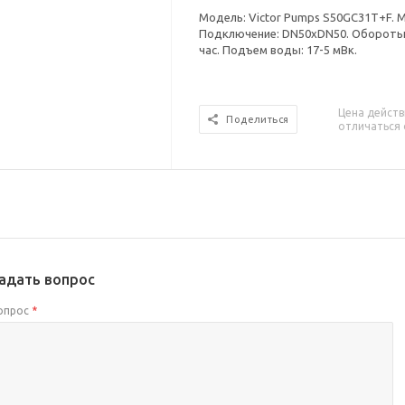
Модель: Victor Pumps S50GC31T+F. М
Подключение: DN50xDN50. Обороты: 
час. Подъем воды: 17-5 мВк.
Цена действ
Поделиться
отличаться 
адать вопрос
опрос
*