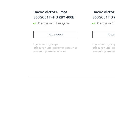
Насос Victor Pumps
Насос Victor
S50GC31T+F 3 кВт 400В
S50GC31T 3 
Отгрузка 5-8 недель
Отгрузка 5-
ПОД ЗАКАЗ
ПОД 
Наши менеджеры
Наши менедже
обязательно свяжутся с вами и
обязательно свя
уточнят условия заказа
уточнят условия