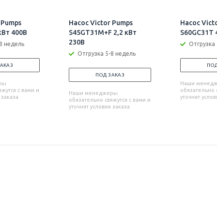
 Pumps
Насос Victor Pumps
Насос Vict
кВт 400В
S45GT31M+F 2,2 кВт
S60GC31T 4
230В
8 недель
Отгрузка 
Отгрузка 5-8 недель
ЗАКАЗ
ПОД
ПОД ЗАКАЗ
ры
Наши менед
жутся с вами и
обязательно с
Наши менеджеры
 заказа
уточнят услов
обязательно свяжутся с вами и
уточнят условия заказа