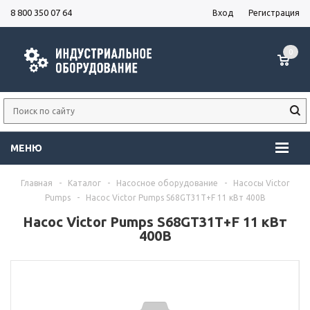
8 800 350 07 64
Вход
Регистрация
0
МЕНЮ
Главная
-
Каталог
-
Насосное оборудование
-
Насосы Victor
Pumps
-
Насос Victor Pumps S68GT31T+F 11 кВт 400В
Насос Victor Pumps S68GT31T+F 11 кВт
400В