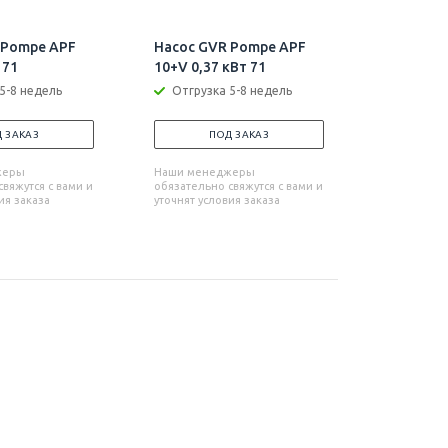
 Pompe APF
Насос GVR Pompe APF
Насос GV
 71
10+V 0,37 кВт 71
10 0,75 к
5-8 недель
Отгрузка 5-8 недель
Отгрузк
 ЗАКАЗ
ПОД ЗАКАЗ
П
жеры
Наши менеджеры
Наши мен
вяжутся с вами и
обязательно свяжутся с вами и
обязательн
ия заказа
уточнят условия заказа
уточнят усл