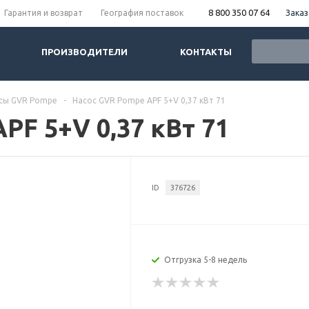
8 800 350 07 64
Заказ
Гарантия и возврат
География поставок
ПРОИЗВОДИТЕЛИ
КОНТАКТЫ
сы GVR Pompe
-
Насос GVR Pompe APF 5+V 0,37 кВт 71
PF 5+V 0,37 кВт 71
ID
376726
Отгрузка 5-8 недель