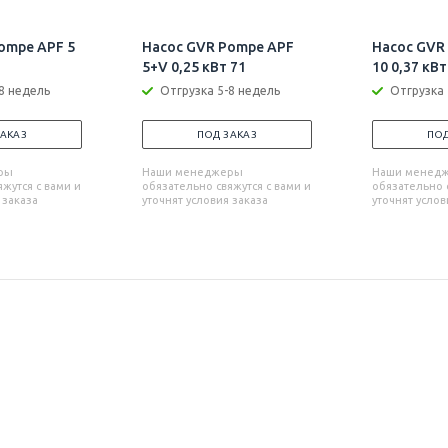
ompe APF 5
Насос GVR Pompe APF
Насос GVR
5+V 0,25 кВт 71
10 0,37 кВт
8 недель
Отгрузка 5-8 недель
Отгрузка 
ЗАКАЗ
ПОД ЗАКАЗ
ПОД
ры
Наши менеджеры
Наши менед
жутся с вами и
обязательно свяжутся с вами и
обязательно с
 заказа
уточнят условия заказа
уточнят услов