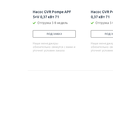
Насос GVR Pompe APF
Насос GVR P
5+V 0,37 кВт 71
0,37 кВт 71
Отгрузка 5-8 недель
Отгрузка 5-
ПОД ЗАКАЗ
ПОД 
Наши менеджеры
Наши менедже
обязательно свяжутся с вами и
обязательно свя
уточнят условия заказа
уточнят условия