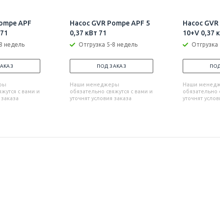
ompe APF
Насос GVR Pompe APF 5
Насос GVR
 71
0,37 кВт 71
10+V 0,37 
8 недель
Отгрузка 5-8 недель
Отгрузка 
ЗАКАЗ
ПОД ЗАКАЗ
ПОД
ры
Наши менеджеры
Наши менед
жутся с вами и
обязательно свяжутся с вами и
обязательно с
 заказа
уточнят условия заказа
уточнят услов