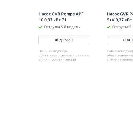
Насос GVR Pompe APF
Насос GVR P
10 0,37 кВт 71
5+V 0,37 кВт
Отгрузка 5-8 недель
Отгрузка 5-
ПОД ЗАКАЗ
ПОД 
Наши менеджеры
Наши менедже
обязательно свяжутся с вами и
обязательно свя
уточнят условия заказа
уточнят условия