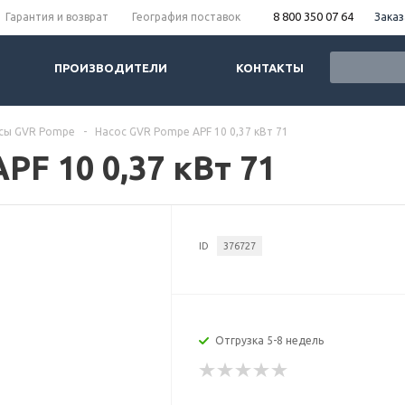
8 800 350 07 64
Заказ
Гарантия и возврат
География поставок
ПРОИЗВОДИТЕЛИ
КОНТАКТЫ
сы GVR Pompe
-
Насос GVR Pompe APF 10 0,37 кВт 71
PF 10 0,37 кВт 71
ID
376727
Отгрузка 5-8 недель