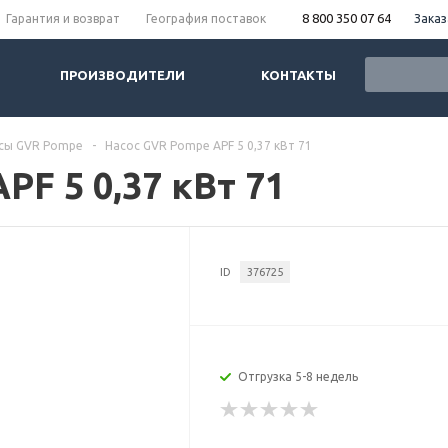
8 800 350 07 64
Заказ
Гарантия и возврат
География поставок
ПРОИЗВОДИТЕЛИ
КОНТАКТЫ
сы GVR Pompe
-
Насос GVR Pompe APF 5 0,37 кВт 71
PF 5 0,37 кВт 71
ID
376725
Отгрузка 5-8 недель