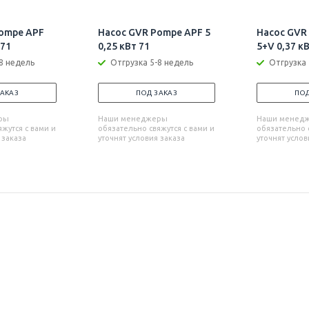
ompe APF
Насос GVR Pompe APF 5
Насос GVR
 71
0,25 кВт 71
5+V 0,37 к
8 недель
Отгрузка 5-8 недель
Отгрузка 
ЗАКАЗ
ПОД ЗАКАЗ
ПОД
ры
Наши менеджеры
Наши менед
жутся с вами и
обязательно свяжутся с вами и
обязательно с
 заказа
уточнят условия заказа
уточнят услов