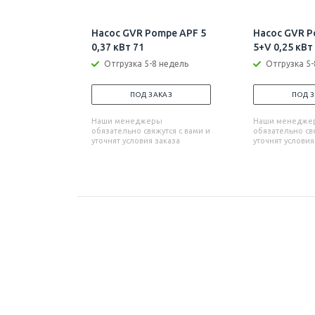
Насос GVR Pompe APF 5
Насос GVR P
0,37 кВт 71
5+V 0,25 кВт
Отгрузка 5-8 недель
Отгрузка 5-
ПОД ЗАКАЗ
ПОД 
Наши менеджеры
Наши менедже
обязательно свяжутся с вами и
обязательно свя
уточнят условия заказа
уточнят условия