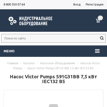
8 800 350 07 64
Вход
Регистрация
0
МЕНЮ
Главная
-
Каталог
-
Насосное оборудование
-
Насосы Victor
Pumps
-
Насос Victor Pumps S91G31BB 7,5 кВт IEC132 B5
Насос Victor Pumps S91G31BB 7,5 кВт
IEC132 B5