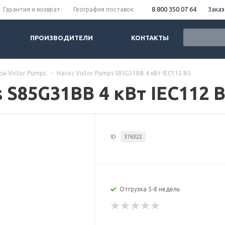
8 800 350 07 64
Заказ
Гарантия и возврат
География поставок
ПРОИЗВОДИТЕЛИ
КОНТАКТЫ
сы Victor Pumps
-
Насос Victor Pumps S85G31BB 4 кВт IEC112 B5
 S85G31BB 4 кВт IEC112 
ID
376322
Отгрузка 5-8 недель