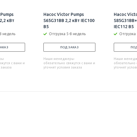
 Pumps
Насос Victor Pumps
Насос Vict
2,2 кВт
S65G31BB 2,2 кВт IEC100
S85G31BB+
B5
IEC112 B5
8 недель
Отгрузка 5-8 недель
Отгрузка 
ЗАКАЗ
ПОД ЗАКАЗ
ПОД
ры
Наши менеджеры
Наши менед
жутся с вами и
обязательно свяжутся с вами и
обязательно с
 заказа
уточнят условия заказа
уточнят услов