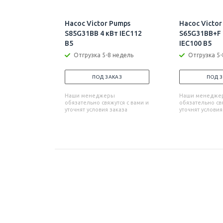
Насос Victor Pumps
Насос Victor
S85G31BB 4 кВт IEC112
S65G31BB+F 
B5
IEC100 B5
Отгрузка 5-8 недель
Отгрузка 5-
ПОД ЗАКАЗ
ПОД 
Наши менеджеры
Наши менедже
обязательно свяжутся с вами и
обязательно свя
уточнят условия заказа
уточнят условия