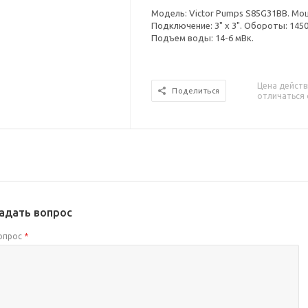
Модель: Victor Pumps S85G31BB. Мощн
Подключение: 3" x 3". Обороты: 145
Подъем воды: 14-6 мВк.
Цена действ
Поделиться
отличаться 
адать вопрос
опрос
*