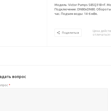
Модель: Victor Pumps S85Q31B+F. Мо
Подключение: DN80xDN80. Обороты: 
час. Подъем воды: 14-6 мВк.
Цена действ
Поделиться
отличаться 
адать вопрос
опрос
*