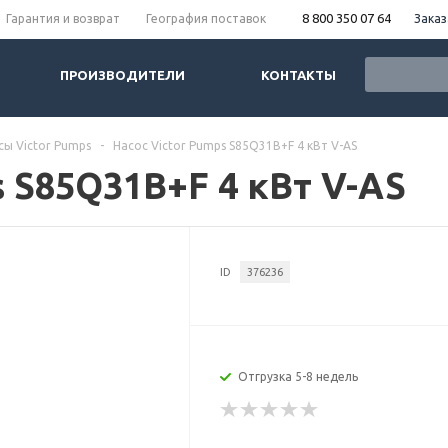
8 800 350 07 64
Заказ
Гарантия и возврат
География поставок
ПРОИЗВОДИТЕЛИ
КОНТАКТЫ
сы Victor Pumps
-
Насос Victor Pumps S85Q31B+F 4 кВт V-AS
s S85Q31B+F 4 кВт V-AS
ID
376236
Отгрузка 5-8 недель