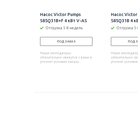
Насос Victor Pumps
Насос Victor
S85Q31B+F 4 кВт V-AS
S85Q31B 4 к
Отгрузка 5-8 недель
Отгрузка 5-
ПОД ЗАКАЗ
ПОД 
Наши менеджеры
Наши менедже
обязательно свяжутся с вами и
обязательно свя
уточнят условия заказа
уточнят условия