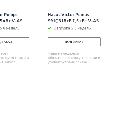
or Pumps
Насос Victor Pumps
Насос Vi
5 кВт V-AS
S91Q31B+F 7,5 кВт V-AS
S105Q31B
5-8 недель
Отгрузка 5-8 недель
Отгрузк
 ЗАКАЗ
ПОД ЗАКАЗ
П
жеры
Наши менеджеры
Наши мен
вяжутся с вами и
обязательно свяжутся с вами и
обязательн
ия заказа
уточнят условия заказа
уточнят усл