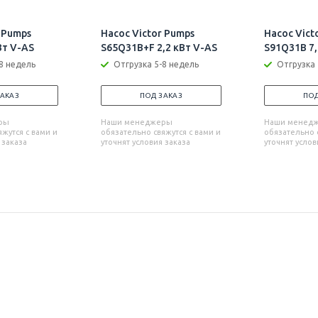
 Pumps
Насос Victor Pumps
Насос Vict
Вт V-AS
S65Q31B+F 2,2 кВт V-AS
S91Q31B 7,
8 недель
Отгрузка 5-8 недель
Отгрузка 
ЗАКАЗ
ПОД ЗАКАЗ
ПОД
ры
Наши менеджеры
Наши менед
жутся с вами и
обязательно свяжутся с вами и
обязательно с
 заказа
уточнят условия заказа
уточнят услов