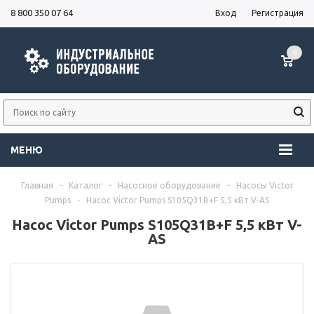
8 800 350 07 64
Вход
Регистрация
0
МЕНЮ
Главная
-
Каталог
-
Насосное оборудование
-
Насосы Victor
Pumps
-
Насос Victor Pumps S105Q31B+F 5,5 кВт V-AS
Насос Victor Pumps S105Q31B+F 5,5 кВт V-
AS