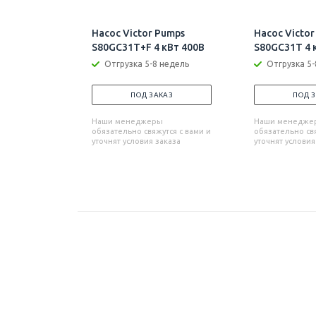
Насос Victor Pumps
Насос Victor
S80GC31T+F 4 кВт 400В
S80GC31T 4 
Отгрузка 5-8 недель
Отгрузка 5-
ПОД ЗАКАЗ
ПОД 
Наши менеджеры
Наши менедже
обязательно свяжутся с вами и
обязательно свя
уточнят условия заказа
уточнят условия