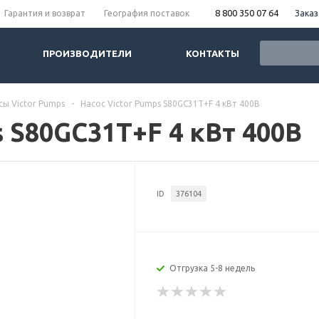
8 800 350 07 64
Заказ
Гарантия и возврат
География поставок
ПРОИЗВОДИТЕЛИ
КОНТАКТЫ
сы Victor Pumps
-
Насос Victor Pumps S80GC31T+F 4 кВт 400В
s S80GC31T+F 4 кВт 400В
ID
376104
Отгрузка 5-8 недель