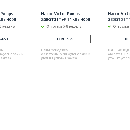
 Pumps
Насос Victor Pumps
Насос Vict
кВт 400В
S68GT31T+F 11 кВт 400В
S83GT31T 7
8 недель
Отгрузка 5-8 недель
Отгрузка 
ЗАКАЗ
ПОД ЗАКАЗ
ПОД
ры
Наши менеджеры
Наши менед
жутся с вами и
обязательно свяжутся с вами и
обязательно с
 заказа
уточнят условия заказа
уточнят услов