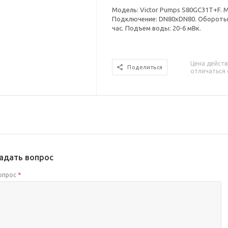
Модель: Victor Pumps S80GC31T+F. М
Подключение: DN80xDN80. Обороты: 
час. Подъем воды: 20-6 мВк.
Цена действ
Поделиться
отличаться 
адать вопрос
опрос
*