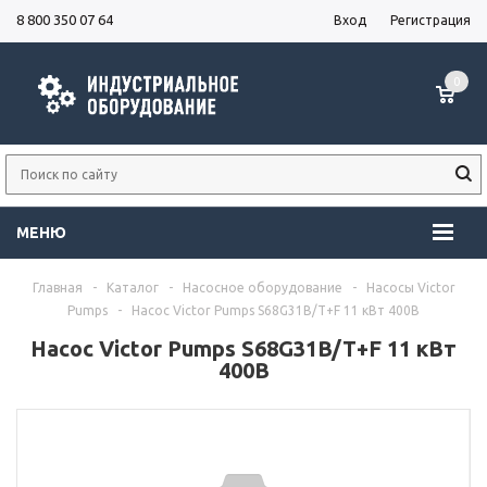
8 800 350 07 64
Вход
Регистрация
0
МЕНЮ
Главная
-
Каталог
-
Насосное оборудование
-
Насосы Victor
Pumps
-
Насос Victor Pumps S68G31B/T+F 11 кВт 400В
Насос Victor Pumps S68G31B/T+F 11 кВт
400В