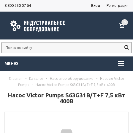
8 800 350 07 64
Вход
Регистрация
0
МЕНЮ
Главная
-
Каталог
-
Насосное оборудование
-
Насосы Victor
Pumps
-
Насос Victor Pumps S63G31B/T+F 7,5 кВт 400В
Насос Victor Pumps S63G31B/T+F 7,5 кВт
400В