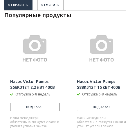
ОТПРАВИТЬ
ОТМЕНИТЬ
Популярные продукты
Насос Victor Pumps
Насос Victor Pumps
S66K312T 2,2 кВт 400В
S88K312T 15 кВт 400В
Отгрузка 5-8 недель
Отгрузка 5-8 недель
ПОД ЗАКАЗ
ПОД ЗАКАЗ
Наши менеджеры
Наши менеджеры
обязательно свяжутся с вами и
обязательно свяжутся с вами и
уточнят условия заказа
уточнят условия заказа