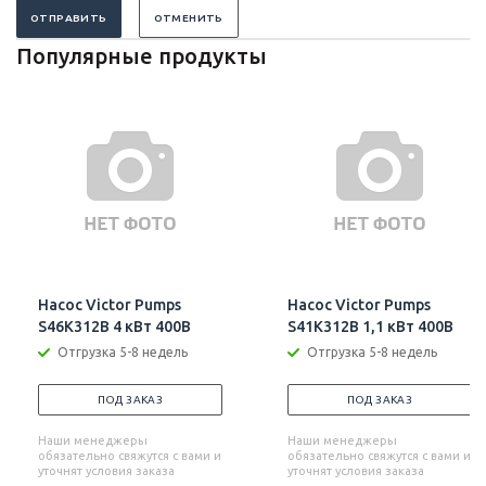
ОТПРАВИТЬ
ОТМЕНИТЬ
Популярные продукты
Насос Victor Pumps
Насос Victor Pumps
S46K312B 4 кВт 400В
S41K312B 1,1 кВт 400В
Отгрузка 5-8 недель
Отгрузка 5-8 недель
ПОД ЗАКАЗ
ПОД ЗАКАЗ
Наши менеджеры
Наши менеджеры
обязательно свяжутся с вами и
обязательно свяжутся с вами и
уточнят условия заказа
уточнят условия заказа