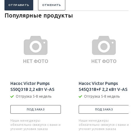
ОТПРАВИТЬ
ОТМЕНИТЬ
Популярные продукты
Насос Victor Pumps
Насос Victor Pumps
S50Q31B 2,2 кВт V-AS
S45Q31B+F 2,2 кВт V-AS
Отгрузка 5-8 недель
Отгрузка 5-8 недель
ПОД ЗАКАЗ
ПОД ЗАКАЗ
Наши менеджеры
Наши менеджеры
обязательно свяжутся с вами и
обязательно свяжутся с вами и
уточнят условия заказа
уточнят условия заказа