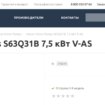
8 800 350 07 64
Заказ
Гарантия и возврат
География поставок
ПРОИЗВОДИТЕЛИ
КОНТАКТЫ
сы Victor Pumps
-
Насос Victor Pumps S63Q31B 7,5 кВт V-AS
 S63Q31B 7,5 кВт V-AS
ID
376219
Отгрузка 5-8 недель