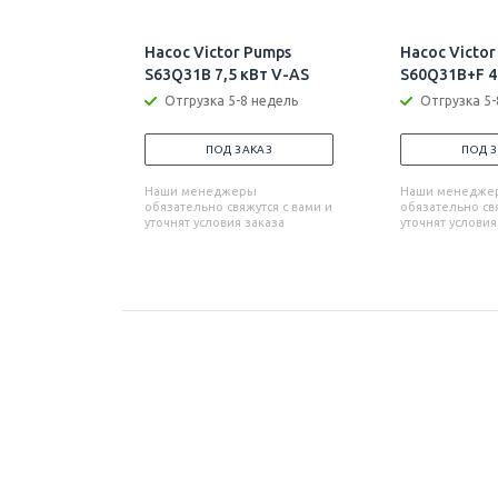
Насос Victor Pumps
Насос Victor
S63Q31B 7,5 кВт V-AS
S60Q31B+F 4
Отгрузка 5-8 недель
Отгрузка 5-
ПОД ЗАКАЗ
ПОД 
Наши менеджеры
Наши менедже
обязательно свяжутся с вами и
обязательно свя
уточнят условия заказа
уточнят условия