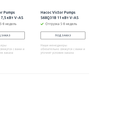
or Pumps
Насос Victor Pumps
Насос Vi
7,5 кВт V-AS
S68Q31B 11 кВт V-AS
S68Q31B+
5-8 недель
Отгрузка 5-8 недель
Отгрузк
 ЗАКАЗ
ПОД ЗАКАЗ
П
жеры
Наши менеджеры
Наши мен
вяжутся с вами и
обязательно свяжутся с вами и
обязательн
ия заказа
уточнят условия заказа
уточнят усл