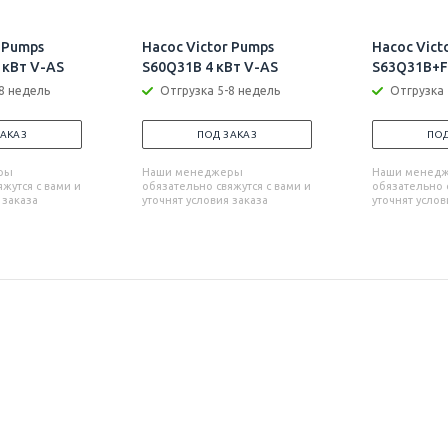
 Pumps
Насос Victor Pumps
Насос Vict
 кВт V-AS
S60Q31B 4 кВт V-AS
S63Q31B+F 
8 недель
Отгрузка 5-8 недель
Отгрузка 
ЗАКАЗ
ПОД ЗАКАЗ
ПОД
ры
Наши менеджеры
Наши менед
жутся с вами и
обязательно свяжутся с вами и
обязательно с
 заказа
уточнят условия заказа
уточнят услов