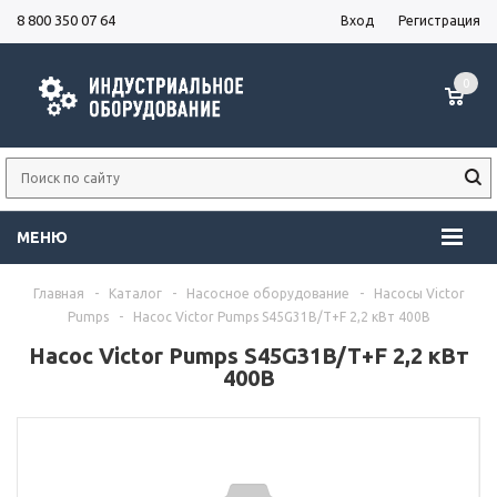
8 800 350 07 64
Вход
Регистрация
0
МЕНЮ
Главная
-
Каталог
-
Насосное оборудование
-
Насосы Victor
Pumps
-
Насос Victor Pumps S45G31B/T+F 2,2 кВт 400В
Насос Victor Pumps S45G31B/T+F 2,2 кВт
400В