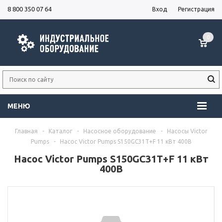
8 800 350 07 64
Вход
Регистрация
0
МЕНЮ
Главная
-
Каталог
-
Насосное оборудование
-
Насосы Victor
Pumps
-
Насос Victor Pumps S150GC31T+F 11 кВт 400В
Насос Victor Pumps S150GC31T+F 11 кВт
400В