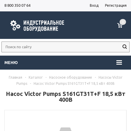
8 800 350 07 64
Вход
Регистрация
0
МЕНЮ
Главная
-
Каталог
-
Насосное оборудование
-
Насосы Victor
Pumps
-
Насос Victor Pumps S161GT31T+F 18,5 кВт 400В
Насос Victor Pumps S161GT31T+F 18,5 кВт
400В