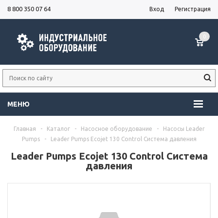
8 800 350 07 64
Вход
Регистрация
0
МЕНЮ
Главная
-
Каталог
-
Насосное оборудование
-
Насосы Leader
Pumps
-
Leader Pumps Ecojet 130 Control Система давления
Leader Pumps Ecojet 130 Control Система
давления