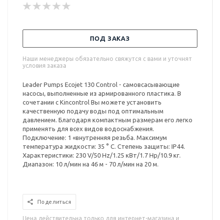
ПОД ЗАКАЗ
Наши менеджеры обязательно свяжутся с вами и уточнят
условия заказа
Leader Pumps Ecojet 130 Control - самовсасывающие
насосы, выполненные из армированного пластика. В
сочетании с Kincontrol Вы можете установить
качественную подачу воды под оптимальным
давлением. Благодаря компактным размерам его легко
применять для всех видов водоснабжения.
Подключение: 1 «внутренняя резьба. Максимум
температура жидкости: 35 ° C. Степень защиты: IP44.
Характеристики: 230 V/50 Hz/1.25 кВт/1.7 Hp/10.9 кг.
Диапазон: 10 л/мин на 46 м - 70 л/мин на 20 м.
Поделиться
Цена действительна только для интернет-магазина и