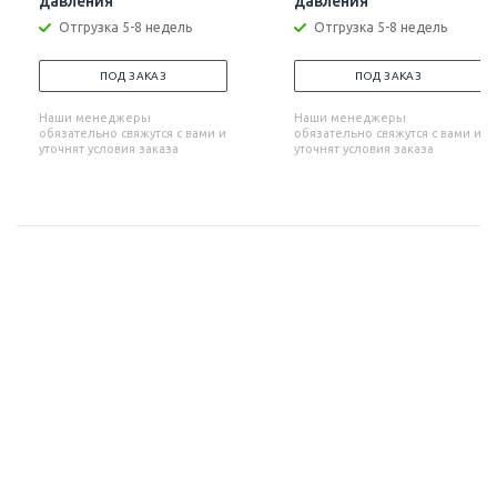
давления
давления
Отгрузка 5-8 недель
Отгрузка 5-8 недель
ПОД ЗАКАЗ
ПОД ЗАКАЗ
Наши менеджеры
Наши менеджеры
обязательно свяжутся с вами и
обязательно свяжутся с вами и
уточнят условия заказа
уточнят условия заказа