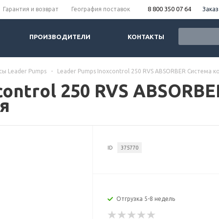
8 800 350 07 64
Заказ
Гарантия и возврат
География поставок
ПРОИЗВОДИТЕЛИ
КОНТАКТЫ
сы Leader Pumps
-
Leader Pumps Inoxcontrol 250 RVS ABSORBER Система 
control 250 RVS ABSORB
я
ID
375770
Отгрузка 5-8 недель