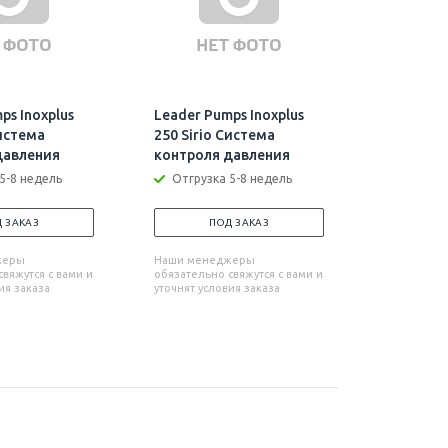
ps Inoxplus
Leader Pumps Inoxplus
Leader P
Система
250 Sirio Система
1000 Пог
давления
контроля давления
Отгрузк
5-8 недель
Отгрузка 5-8 недель
П
 ЗАКАЗ
ПОД ЗАКАЗ
Наши мен
обязательн
жеры
Наши менеджеры
уточнят усл
вяжутся с вами и
обязательно свяжутся с вами и
ия заказа
уточнят условия заказа