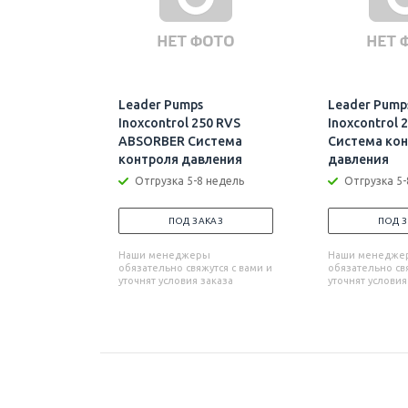
Leader Pumps
Leader Pump
Inoxcontrol 250 RVS
Inoxcontrol 
ABSORBER Система
Система ко
контроля давления
давления
Отгрузка 5-8 недель
Отгрузка 5-
ПОД ЗАКАЗ
ПОД 
Наши менеджеры
Наши менедже
обязательно свяжутся с вами и
обязательно свя
уточнят условия заказа
уточнят условия