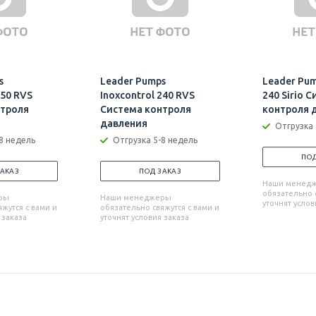
s
Leader Pumps
Leader Pum
250 RVS
Inoxcontrol 240 RVS
240 Sirio 
нтроля
Система контроля
контроля 
давления
Отгрузка 
8 недель
Отгрузка 5-8 недель
ПОД
ЗАКАЗ
ПОД ЗАКАЗ
Наши менед
обязательно с
ры
Наши менеджеры
уточнят услов
жутся с вами и
обязательно свяжутся с вами и
 заказа
уточнят условия заказа