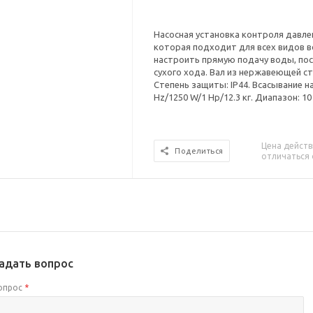
Насосная установка контроля давлен
которая подходит для всех видов 
настроить прямую подачу воды, по
сухого хода. Вал из нержавеющей ст
Степень защиты: IP44. Всасывание на
Hz/1250 W/1 Hp/12.3 кг. Диапазон: 10 
Цена действ
Поделиться
отличаться 
адать вопрос
опрос
*