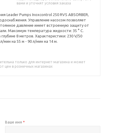
вами и уточнят условия заказа
ия Leader Pumps Inoxcontrol 250 RVS ABSORBER,
водоснабжения. Управление насосом позволяет
стоянное давление имеет встроенную защиту от
али. Максимум температура жидкости: 35 ° C.
 глубине 8 метров. Характеристики: 230 V/50
л/мин на 55 м - 90 л/мин на 14 м.
ительна только для интернет-магазина и может
от цен в розничных магазинах
Ваше имя
*