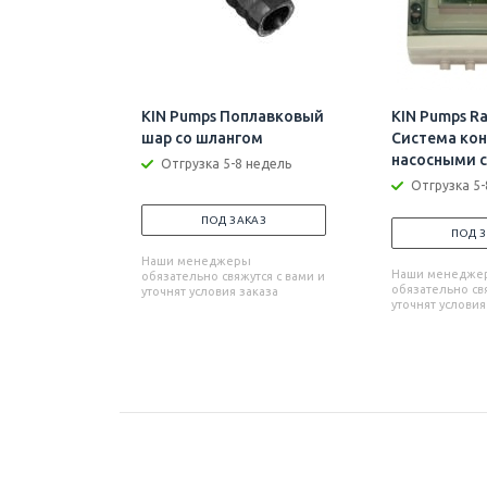
KIN Pumps Поплавковый
KIN Pumps Ra
шар со шлангом
Система ко
насосными 
Отгрузка 5-8 недель
Отгрузка 5-
ПОД ЗАКАЗ
ПОД 
Наши менеджеры
Наши менедже
обязательно свяжутся с вами и
обязательно свя
уточнят условия заказа
уточнят условия