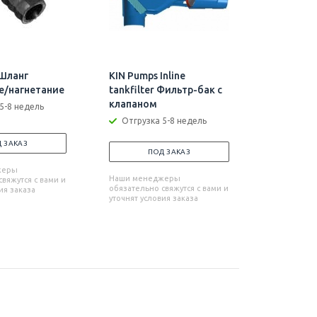
 Шланг
KIN Pumps Inline
KIN Pump
е/нагнетание
tankfilter Фильтр-бак с
Трубчат
клапаном
5-8 недель
Отгрузк
Отгрузка 5-8 недель
П
 ЗАКАЗ
ПОД ЗАКАЗ
Наши мен
жеры
обязательн
Наши менеджеры
вяжутся с вами и
уточнят усл
обязательно свяжутся с вами и
ия заказа
уточнят условия заказа