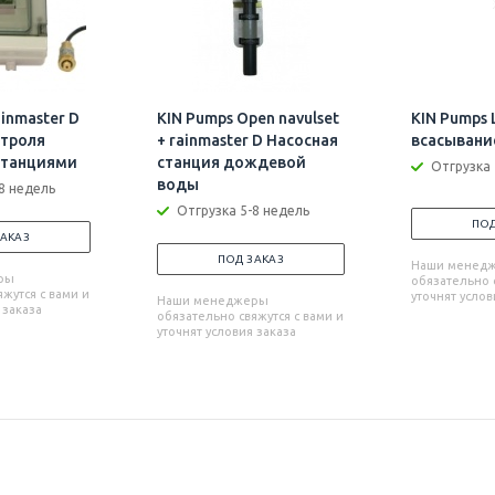
inmaster D
KIN Pumps Open navulset
KIN Pumps
нтроля
+ rainmaster D Насосная
всасывани
станциями
станция дождевой
Отгрузка 
воды
8 недель
Отгрузка 5-8 недель
ПОД
ЗАКАЗ
ПОД ЗАКАЗ
Наши менед
ры
обязательно с
жутся с вами и
уточнят услов
Наши менеджеры
 заказа
обязательно свяжутся с вами и
уточнят условия заказа