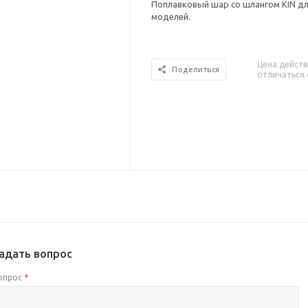
Поплавковый шар со шлангом KIN д
моделей.
Цена действ
Поделиться
отличаться 
адать вопрос
опрос
*