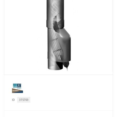
ID
375703