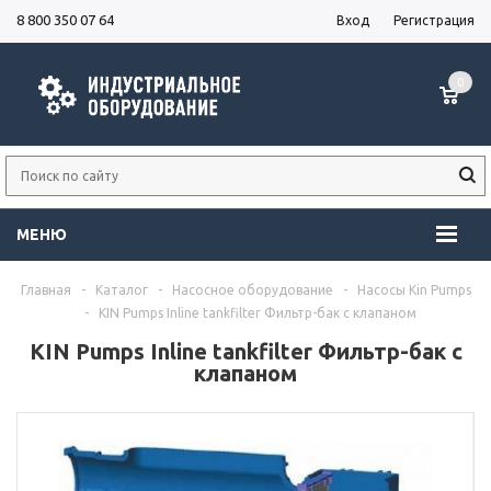
8 800 350 07 64
Вход
Регистрация
0
МЕНЮ
Главная
-
Каталог
-
Насосное оборудование
-
Насосы Kin Pumps
-
KIN Pumps Inline tankfilter Фильтр-бак с клапаном
KIN Pumps Inline tankfilter Фильтр-бак с
клапаном