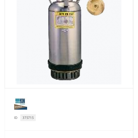
ID
375715