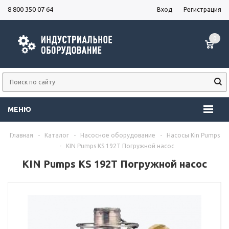
8 800 350 07 64
Вход
Регистрация
0
МЕНЮ
Главная
-
Каталог
-
Насосное оборудование
-
Насосы Kin Pumps
-
KIN Pumps KS 192T Погружной насос
KIN Pumps KS 192T Погружной насос