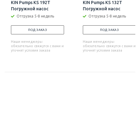
KIN Pumps KS 192T
KIN Pumps KS 132T
Погружной насос
Погружной насос
Отгрузка 5-8 недель
Отгрузка 5-8 недель
ПОД ЗАКАЗ
ПОД ЗАКАЗ
Наши менеджеры
Наши менеджеры
обязательно свяжутся с вами и
обязательно свяжутся с вами и
уточнят условия заказа
уточнят условия заказа