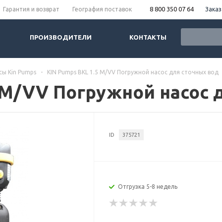
8 800 350 07 64
Заказ
Гарантия и возврат
География поставок
ПРОИЗВОДИТЕЛИ
КОНТАКТЫ
сы Kin Pumps
-
KIN Pumps BKL 1.5 M/VV Погружной насос для сточных вод
5 M/VV Погружной насос 
ID
375721
Отгрузка 5-8 недель