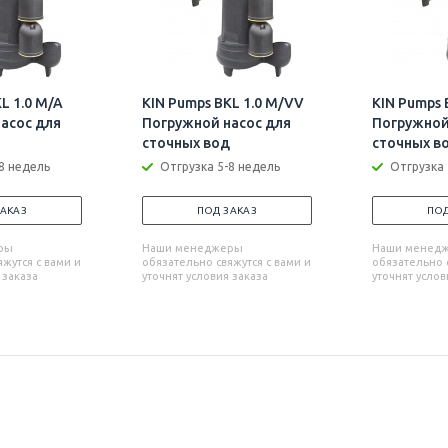
L 1.0 M/A
KIN Pumps BKL 1.0 M/VV
KIN Pumps 
асос для
Погружной насос для
Погружной
сточных вод
сточных в
8 недель
Отгрузка 5-8 недель
Отгрузка 
ЗАКАЗ
ПОД ЗАКАЗ
ПОД
ры
Наши менеджеры
Наши менед
жутся с вами и
обязательно свяжутся с вами и
обязательно с
 заказа
уточнят условия заказа
уточнят услов