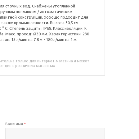
 для сточных вод. Снабжены утопленной
 ручным поплавком / автоматическим
мпактной конструкции, хорошо подходит для
а также промышленности. Высота 30,5 см.
 С. Степень защиты: IP68. Класс изоляции: F.
а. Макс. проход: Ø30 мм. Характеристики: 230
зон: 15 л/мин на 7.8 м - 180 л/мин на 1 м.
ительна только для интернет-магазина и может
от цен в розничных магазинах
Ваше имя
*