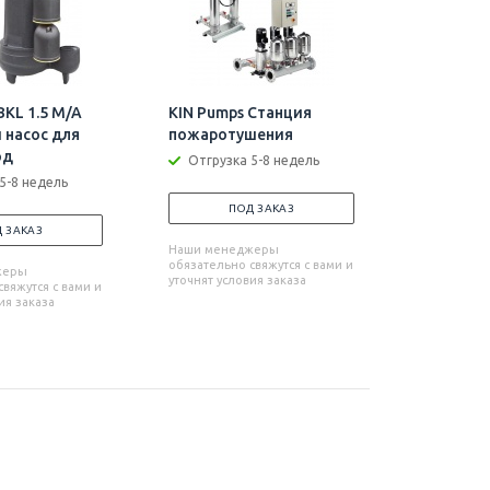
BKL 1.5 M/A
KIN Pumps Станция
KIN Pump
 насос для
пожаротушения
111310 С
од
контроля
Отгрузка 5-8 недель
5-8 недель
Отгрузк
ПОД ЗАКАЗ
 ЗАКАЗ
П
Наши менеджеры
обязательно свяжутся с вами и
жеры
Наши мен
уточнят условия заказа
вяжутся с вами и
обязательн
ия заказа
уточнят усл