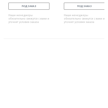
ПОД ЗАКАЗ
ПОД ЗАКАЗ
Наши менеджеры
Наши менеджеры
обязательно свяжутся с вами и
обязательно свяжутся с вами и
уточнят условия заказа
уточнят условия заказа