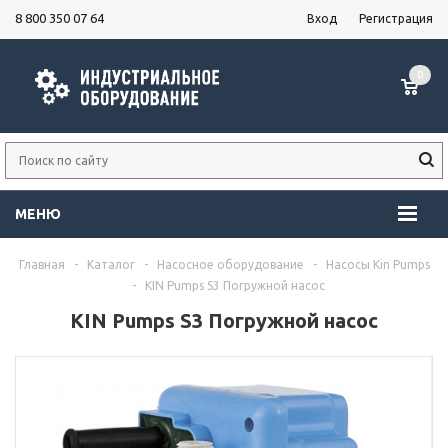
8 800 350 07 64
Вход
Регистрация
0
МЕНЮ
Главная
-
Каталог
-
Насосное оборудование
-
Насосы Kin Pumps
-
KIN Pumps S3 Погружной насос
KIN Pumps S3 Погружной насос