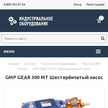
8 800 350 07 64
Вход
Регистрация
0
МЕНЮ
Главная
-
Каталог
-
Насосное оборудование
-
Насосы GMP
Pumps
-
GMP GEAR 300 MT Шестерёнчатый насос
GMP GEAR 300 MT Шестерёнчатый насос