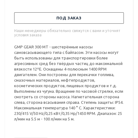
ПОД ЗАКАЗ
Наши менеджеры обязательно свяжутся с вами и уточнят
условия заказа
GMP GEAR 300 MT - шестерённые насосы
самовсасывающего типа с байпасом. Эти насосы могут
быть использованы для транспортировки более
агрессивных сред без твёрдых частиц до максимальной
вязкости 12ºE. Оснащены 4-полюсным 1400 RPM
двигателем. Они построены для перекачки топлива,
смазочных материалов, нефтепродуктов,
косметических продуктов, пищевых продуктов и т.д.
Выполнены из чугуна. Вращение по часовой стрелке, если
смотреть со стороны насоса. Нагнетательная сторона
слева, сторона всасывания справа. Степень защиты: IP54.
Максимальная температура 140 ° С. Характеристики:
230/415 V/50 Hz/0,25 кВт/0,35 Hp/1450 RPM. Диапазон: 25
л/мин на 5.5 м - 100 л/мин на 5 м.