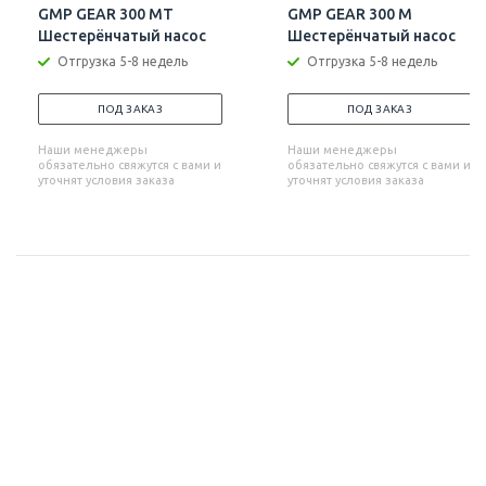
GMP GEAR 300 MT
GMP GEAR 300 M
Шестерёнчатый насос
Шестерёнчатый насос
Отгрузка 5-8 недель
Отгрузка 5-8 недель
ПОД ЗАКАЗ
ПОД ЗАКАЗ
Наши менеджеры
Наши менеджеры
обязательно свяжутся с вами и
обязательно свяжутся с вами и
уточнят условия заказа
уточнят условия заказа