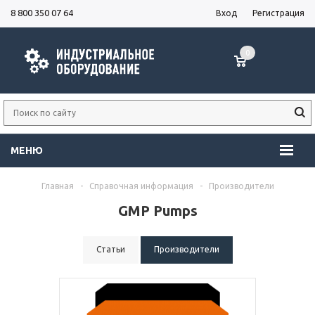
8 800 350 07 64
Вход
Регистрация
0
МЕНЮ
Главная
-
Справочная информация
-
Производители
GMP Pumps
Статьи
Производители