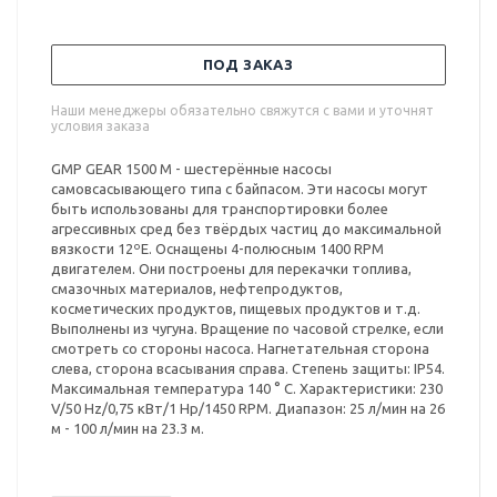
ПОД ЗАКАЗ
Наши менеджеры обязательно свяжутся с вами и уточнят
условия заказа
GMP GEAR 1500 M - шестерённые насосы
самовсасывающего типа с байпасом. Эти насосы могут
быть использованы для транспортировки более
агрессивных сред без твёрдых частиц до максимальной
вязкости 12ºE. Оснащены 4-полюсным 1400 RPM
двигателем. Они построены для перекачки топлива,
смазочных материалов, нефтепродуктов,
косметических продуктов, пищевых продуктов и т.д.
Выполнены из чугуна. Вращение по часовой стрелке, если
смотреть со стороны насоса. Нагнетательная сторона
слева, сторона всасывания справа. Степень защиты: IP54.
Максимальная температура 140 ° С. Характеристики: 230
V/50 Hz/0,75 кВт/1 Hp/1450 RPM. Диапазон: 25 л/мин на 26
м - 100 л/мин на 23.3 м.