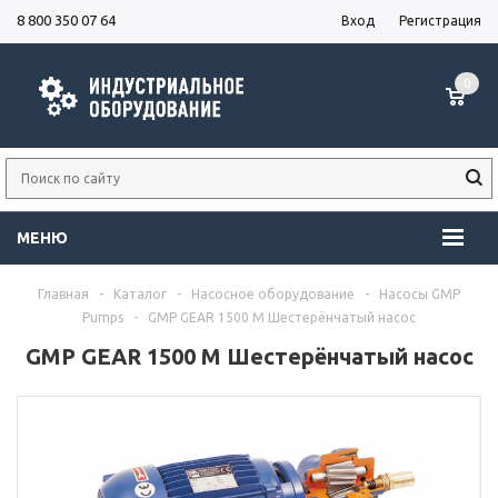
8 800 350 07 64
Вход
Регистрация
0
МЕНЮ
Главная
-
Каталог
-
Насосное оборудование
-
Насосы GMP
Pumps
-
GMP GEAR 1500 M Шестерёнчатый насос
GMP GEAR 1500 M Шестерёнчатый насос