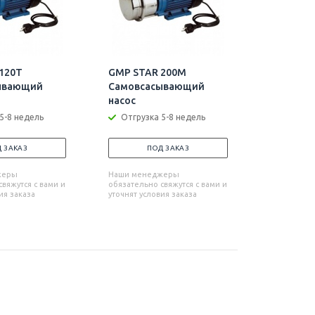
120T
GMP STAR 200M
GMP STA
ывающий
Самовсасывающий
Самовса
насос
насос
5-8 недель
Отгрузка 5-8 недель
Отгрузк
 ЗАКАЗ
ПОД ЗАКАЗ
П
жеры
Наши менеджеры
Наши мен
вяжутся с вами и
обязательно свяжутся с вами и
обязательн
ия заказа
уточнят условия заказа
уточнят усл