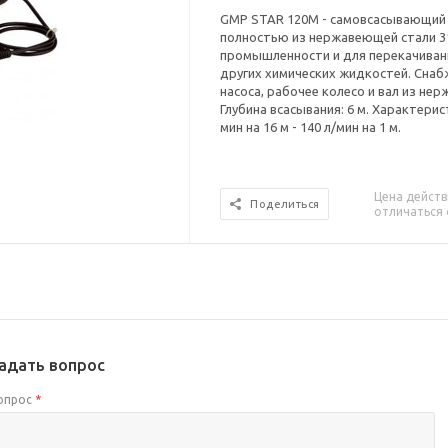
GMP STAR 120M - самовсасывающий 
полностью из нержавеющей стали 3
промышленности и для перекачиван
других химических жидкостей. Сна
насоса, рабочее колесо и вал из нер
Глубина всасывания: 6 м. Характерист
мин на 16 м - 140 л/мин на 1 м.
Цена действ
Поделиться
отличаться 
адать вопрос
опрос
*