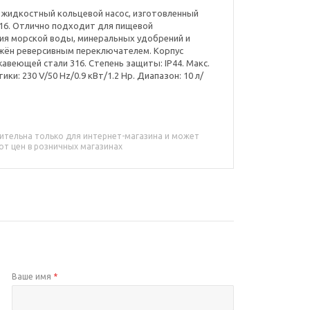
жидкостный кольцевой насос, изготовленный
16. Отлично подходит для пищевой
ия морской воды, минеральных удобрений и
бжён реверсивным переключателем. Корпус
жавеющей стали 316. Степень защиты: IP44. Макс.
ики: 230 V/50 Hz/0.9 кВт/1.2 Hp. Диапазон: 10 л/
ительна только для интернет-магазина и может
от цен в розничных магазинах
Ваше имя
*