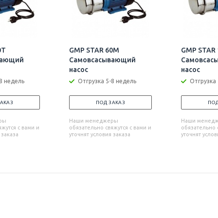
0T
GMP STAR 60M
GMP STAR 
вающий
Самовсасывающий
Самовсас
насос
насос
8 недель
Отгрузка 5-8 недель
Отгрузка 
ЗАКАЗ
ПОД ЗАКАЗ
ПОД
ры
Наши менеджеры
Наши менед
жутся с вами и
обязательно свяжутся с вами и
обязательно с
 заказа
уточнят условия заказа
уточнят услов