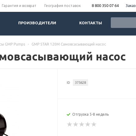
8 800 350 07 64
Заказ
Гарантия и возврат
География поставок
ПРОИЗВОДИТЕЛИ
КОНТАКТЫ
сы GMP Pumps
-
GMP STAR 120M Самовсасывающий насос
амовсасывающий насос
ID
375628
Отгрузка 5-8 недель