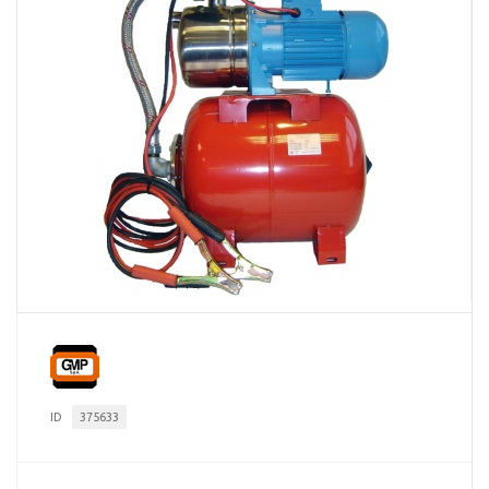
ID
375633