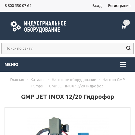
8 800 350 07 64
Вход
Регистрация
0
МЕНЮ
Главная
-
Каталог
-
Насосное оборудование
-
Насосы GMP
Pumps
-
GMP JET INOX 12/20 Гидрофор
GMP JET INOX 12/20 Гидрофор