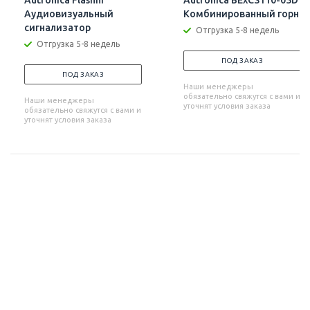
Autronica Flashni
Autronica BExCS110-05D
Аудиовизуальный
Комбинированный горн
сигнализатор
Отгрузка 5-8 недель
Отгрузка 5-8 недель
ПОД ЗАКАЗ
ПОД ЗАКАЗ
Наши менеджеры
обязательно свяжутся с вами и
Наши менеджеры
уточнят условия заказа
обязательно свяжутся с вами и
уточнят условия заказа