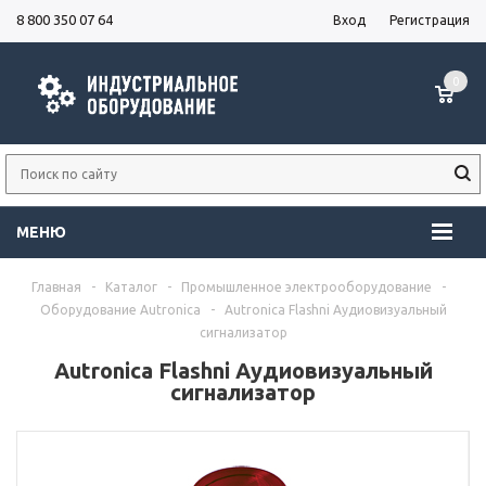
8 800 350 07 64
Вход
Регистрация
0
МЕНЮ
Главная
-
Каталог
-
Промышленное электрооборудование
-
Оборудование Autronica
-
Autronica Flashni Аудиовизуальный
сигнализатор
Autronica Flashni Аудиовизуальный
сигнализатор