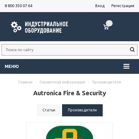
8 800 350 07 64
Вход
Регистрация
0
МЕНЮ
Главная
-
Справочная информация
-
Производители
Autronica Fire & Security
Статьи
Производители