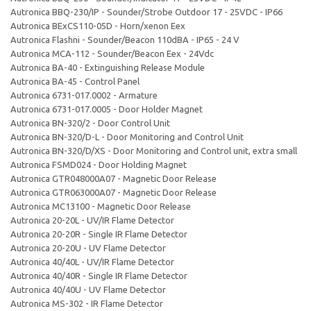
Autronica BBQ-230/IP - Sounder/Strobe Outdoor 17 - 25VDC - IP66
Autronica BExCS110-05D - Horn/xenon Eex
Autronica Flashni - Sounder/Beacon 110dBA - IP65 - 24 V
Autronica MCA-112 - Sounder/Beacon Eex - 24Vdc
Autronica BA-40 - Extinguishing Release Module
Autronica BA-45 - Control Panel
Autronica 6731-017.0002 - Armature
Autronica 6731-017.0005 - Door Holder Magnet
Autronica BN-320/2 - Door Control Unit
Autronica BN-320/D-L - Door Monitoring and Control Unit
Autronica BN-320/D/XS - Door Monitoring and Control unit, extra small
Autronica FSMD024 - Door Holding Magnet
Autronica GTR048000A07 - Magnetic Door Release
Autronica GTR063000A07 - Magnetic Door Release
Autronica MC13100 - Magnetic Door Release
Autronica 20-20L - UV/IR Flame Detector
Autronica 20-20R - Single IR Flame Detector
Autronica 20-20U - UV Flame Detector
Autronica 40/40L - UV/IR Flame Detector
Autronica 40/40R - Single IR Flame Detector
Autronica 40/40U - UV Flame Detector
Autronica MS-302 - IR Flame Detector