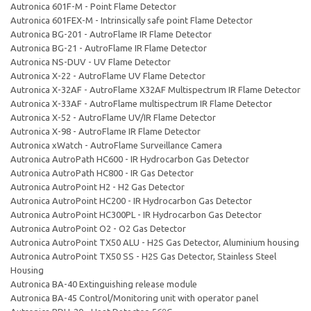
Autronica 601F-M - Point Flame Detector
Autronica 601FEX-M - Intrinsically safe point Flame Detector
Autronica BG-201 - AutroFlame IR Flame Detector
Autronica BG-21 - AutroFlame IR Flame Detector
Autronica NS-DUV - UV Flame Detector
Autronica X-22 - AutroFlame UV Flame Detector
Autronica X-32AF - AutroFlame X32AF Multispectrum IR Flame Detector
Autronica X-33AF - AutroFlame multispectrum IR Flame Detector
Autronica X-52 - AutroFlame UV/IR Flame Detector
Autronica X-98 - AutroFlame IR Flame Detector
Autronica xWatch - AutroFlame Surveillance Camera
Autronica AutroPath HC600 - IR Hydrocarbon Gas Detector
Autronica AutroPath HC800 - IR Gas Detector
Autronica AutroPoint H2 - H2 Gas Detector
Autronica AutroPoint HC200 - IR Hydrocarbon Gas Detector
Autronica AutroPoint HC300PL - IR Hydrocarbon Gas Detector
Autronica AutroPoint O2 - O2 Gas Detector
Autronica AutroPoint TX50 ALU - H2S Gas Detector, Aluminium housing
Autronica AutroPoint TX50 SS - H2S Gas Detector, Stainless Steel
Housing
Autronica BA-40 Extinguishing release module
Autronica BA-45 Control/Monitoring unit with operator panel