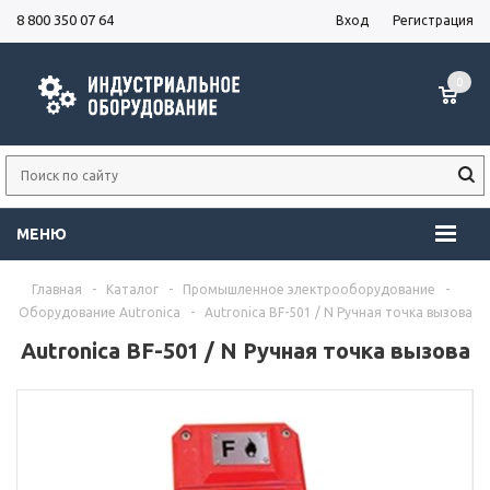
8 800 350 07 64
Вход
Регистрация
0
МЕНЮ
Главная
-
Каталог
-
Промышленное электрооборудование
-
Оборудование Autronica
-
Autronica BF-501 / N Ручная точка вызова
Autronica BF-501 / N Ручная точка вызова