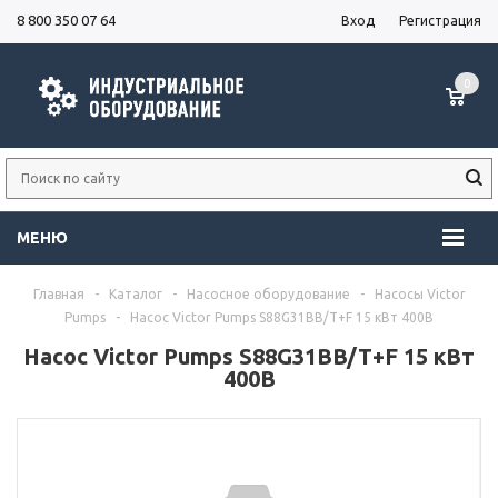
8 800 350 07 64
Вход
Регистрация
0
МЕНЮ
Главная
-
Каталог
-
Насосное оборудование
-
Насосы Victor
Pumps
-
Насос Victor Pumps S88G31BB/T+F 15 кВт 400В
Насос Victor Pumps S88G31BB/T+F 15 кВт
400В