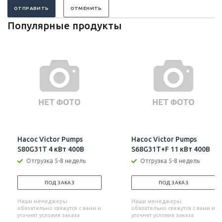
ОТПРАВИТЬ
ОТМЕНИТЬ
Популярные продукты
Насос Victor Pumps
Насос Victor Pumps
S80G31T 4 кВт 400В
S68G31T+F 11 кВт 400В
Отгрузка 5-8 недель
Отгрузка 5-8 недель
ПОД ЗАКАЗ
ПОД ЗАКАЗ
Наши менеджеры
Наши менеджеры
обязательно свяжутся с вами и
обязательно свяжутся с вами и
уточнят условия заказа
уточнят условия заказа