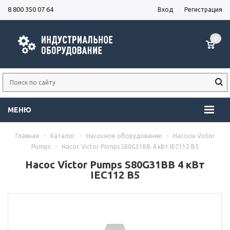
8 800 350 07 64
Вход
Регистрация
0
МЕНЮ
Главная
-
Каталог
-
Насосное оборудование
-
Насосы Victor
Pumps
-
Насос Victor Pumps S80G31BB 4 кВт IEC112 B5
Насос Victor Pumps S80G31BB 4 кВт
IEC112 B5