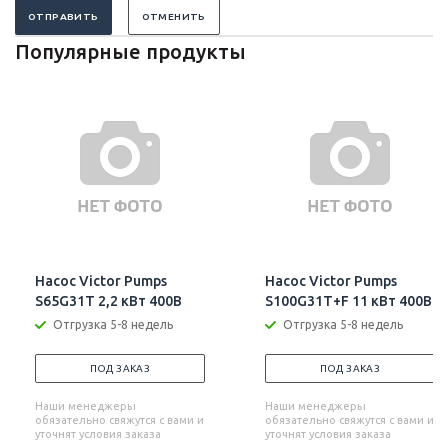
ОТПРАВИТЬ
ОТМЕНИТЬ
Популярные продукты
Насос Victor Pumps
Насос Victor Pumps
S65G31T 2,2 кВт 400В
S100G31T+F 11 кВт 400В
Отгрузка 5-8 недель
Отгрузка 5-8 недель
ПОД ЗАКАЗ
ПОД ЗАКАЗ
Наши менеджеры
Наши менеджеры
обязательно свяжутся с вами и
обязательно свяжутся с вами и
уточнят условия заказа
уточнят условия заказа