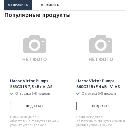
ОТПРАВИТЬ
ОТМЕНИТЬ
Популярные продукты
Насос Victor Pumps
Насос Victor Pumps
S63G31B 7,5 кВт V-AS
S60G31B+F 4 кВт V-AS
Отгрузка 5-8 недель
Отгрузка 5-8 недель
ПОД ЗАКАЗ
ПОД ЗАКАЗ
Наши менеджеры
Наши менеджеры
обязательно свяжутся с вами и
обязательно свяжутся с вами и
уточнят условия заказа
уточнят условия заказа