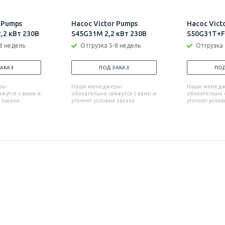
 Pumps
Насос Victor Pumps
Насос Vict
,2 кВт 230В
S45G31M 2,2 кВт 230В
S50G31T+F 
8 недель
Отгрузка 5-8 недель
Отгрузка 
ЗАКАЗ
ПОД ЗАКАЗ
ПОД
ры
Наши менеджеры
Наши менед
жутся с вами и
обязательно свяжутся с вами и
обязательно с
 заказа
уточнят условия заказа
уточнят услов