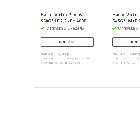
Насос Victor Pumps
Насос Victor
S50G31T 2,2 кВт 400В
S45G31M+F 2
Отгрузка 5-8 недель
Отгрузка 5-
ПОД ЗАКАЗ
ПОД 
Наши менеджеры
Наши менедже
обязательно свяжутся с вами и
обязательно свя
уточнят условия заказа
уточнят условия