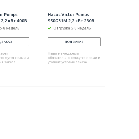
or Pumps
Насос Victor Pumps
Насос Vi
2,2 кВт 400В
S50G31M 2,2 кВт 230В
S50G31M+
5-8 недель
Отгрузка 5-8 недель
Отгрузк
 ЗАКАЗ
ПОД ЗАКАЗ
П
жеры
Наши менеджеры
Наши мен
вяжутся с вами и
обязательно свяжутся с вами и
обязательн
ия заказа
уточнят условия заказа
уточнят усл