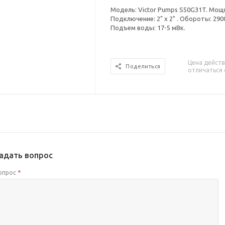
Модель: Victor Pumps S50G31T. Мощно
Подключение: 2" x 2" . Обороты: 290
Подъем воды: 17-5 мВк.
Цена действ
Поделиться
отличаться 
адать вопрос
опрос
*