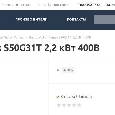
8 800 350 07 64
Заказ
Гарантия и возврат
География поставок
ПРОИЗВОДИТЕЛИ
КОНТАКТЫ
сы Victor Pumps
-
Насос Victor Pumps S50G31T 2,2 кВт 400В
 S50G31T 2,2 кВт 400В
ID
376055
Отгрузка 5-8 недель