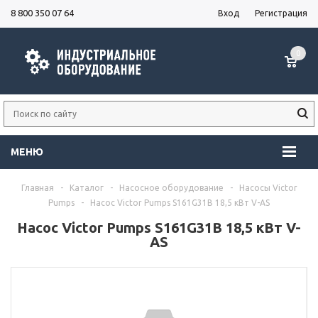
8 800 350 07 64
Вход
Регистрация
0
МЕНЮ
Главная
-
Каталог
-
Насосное оборудование
-
Насосы Victor
Pumps
-
Насос Victor Pumps S161G31B 18,5 кВт V-AS
Насос Victor Pumps S161G31B 18,5 кВт V-
AS