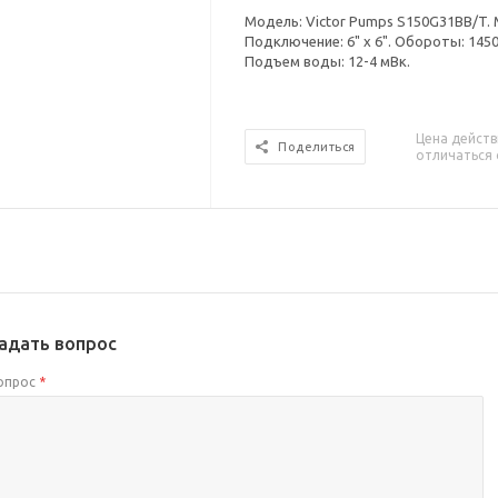
Модель: Victor Pumps S150G31BB/T. 
Подключение: 6" x 6". Обороты: 145
Подъем воды: 12-4 мВк.
Цена действ
Поделиться
отличаться 
адать вопрос
опрос
*