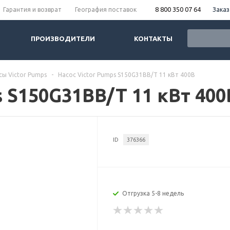
8 800 350 07 64
Заказ
Гарантия и возврат
География поставок
ПРОИЗВОДИТЕЛИ
КОНТАКТЫ
сы Victor Pumps
-
Насос Victor Pumps S150G31BB/T 11 кВт 400В
s S150G31BB/T 11 кВт 400
ID
376366
Отгрузка 5-8 недель