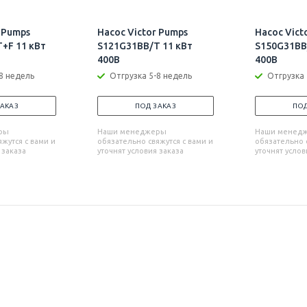
 Pumps
Насос Victor Pumps
Насос Vict
+F 11 кВт
S121G31BB/T 11 кВт
S150G31BB
400В
400В
8 недель
Отгрузка 5-8 недель
Отгрузка 
ЗАКАЗ
ПОД ЗАКАЗ
ПОД
ры
Наши менеджеры
Наши менед
жутся с вами и
обязательно свяжутся с вами и
обязательно с
 заказа
уточнят условия заказа
уточнят услов