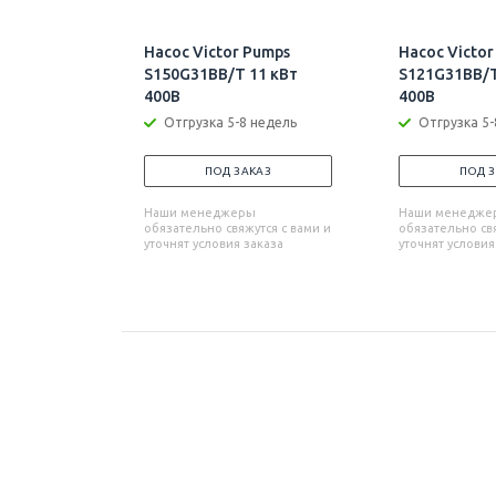
Насос Victor Pumps
Насос Victor
S150G31BB/T 11 кВт
S121G31BB/T
400В
400В
Отгрузка 5-8 недель
Отгрузка 5-
ПОД ЗАКАЗ
ПОД 
Наши менеджеры
Наши менедже
обязательно свяжутся с вами и
обязательно свя
уточнят условия заказа
уточнят условия