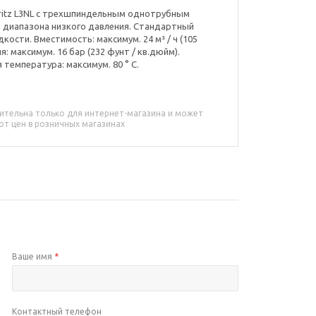
tritz L3NL с трехшпиндельным однотрубным
диапазона низкого давления. Стандартный
ости. Вместимость: максимум. 24 м³ / ч (105
я: максимум. 16 бар (232 фунт / кв.дюйм).
я температура: максимум. 80 ° C.
ительна только для интернет-магазина и может
от цен в розничных магазинах
Ваше имя
*
Контактный телефон