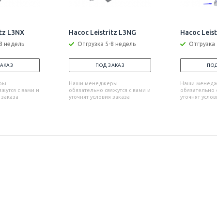
itz L3NX
Насос Leistritz L3NG
Насос Leis
8 недель
Отгрузка 5-8 недель
Отгрузка 
ЗАКАЗ
ПОД ЗАКАЗ
ПОД
ры
Наши менеджеры
Наши менед
жутся с вами и
обязательно свяжутся с вами и
обязательно с
 заказа
уточнят условия заказа
уточнят услов