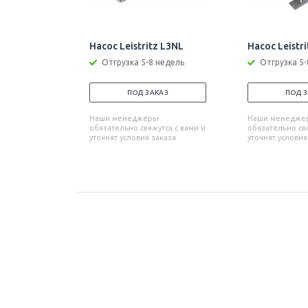
Насос Leistritz L3NL
Насос Leistr
Отгрузка 5-8 недель
Отгрузка 5-
ПОД ЗАКАЗ
ПОД 
Наши менеджеры
Наши менедже
обязательно свяжутся с вами и
обязательно свя
уточнят условия заказа
уточнят условия