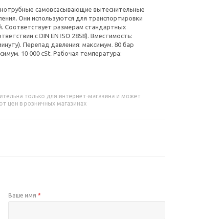
 однотрубные самовсасывающие вытеснительные
ления. Они используются для транспортировки
й. Соответствует размерам стандартных
тветствии с DIN EN ISO 2858). Вместимость:
 минуту). Перепад давления: максимум. 80 бар
ксимум. 10 000 cSt. Рабочая температура:
ительна только для интернет-магазина и может
от цен в розничных магазинах
Ваше имя
*