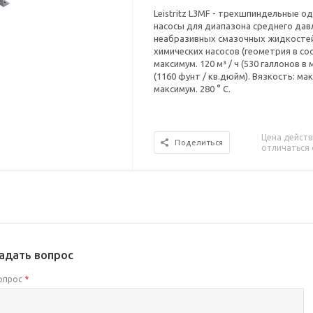
Leistritz L3MF - трехшпиндельные
насосы для диапазона среднего дав
неабразивных смазочных жидкосте
химических насосов (геометрия в соо
максимум. 120 м³ / ч (530 галлонов в
(1160 фунт / кв.дюйм). Вязкость: ма
максимум. 280 ° C.
Цена действ
Поделиться
отличаться 
адать вопрос
опрос
*