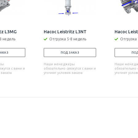
itz L3MG
Насос Leistritz L3NT
Насос Leis
8 недель
Отгрузка 5-8 недель
Отгрузка 
ЗАКАЗ
ПОД ЗАКАЗ
ПОД
ры
Наши менеджеры
Наши менед
жутся с вами и
обязательно свяжутся с вами и
обязательно с
 заказа
уточнят условия заказа
уточнят услов