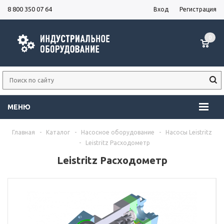
8 800 350 07 64
Вход
Регистрация
0
МЕНЮ
Главная
-
Каталог
-
Насосное оборудование
-
Насосы Leistritz
-
Leistritz Расходометр
Leistritz Расходометр