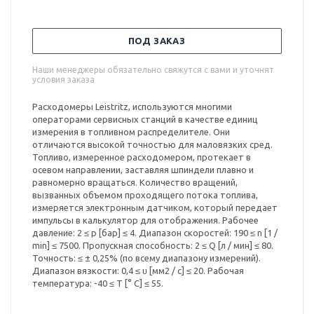
ПОД ЗАКАЗ
Наши менеджеры обязательно свяжутся с вами и уточнят
условия заказа
Расходомеры Leistritz, используются многими
операторами сервисных станций в качестве единиц
измерения в топливном распределителе. Они
отличаются высокой точностью для маловязких сред.
Топливо, измеренное расходомером, протекает в
осевом направлении, заставляя шпиндели плавно и
равномерно вращаться. Количество вращений,
вызванных объемом проходящего потока топлива,
измеряется электронным датчиком, который передает
импульсы в калькулятор для отображения. Рабочее
давление: 2 ≤ p [бар] ≤ 4. Диапазон скоростей: 190 ≤ n [1 /
min] ≤ 7500. Пропускная способность: 2 ≤ Q [л / мин] ≤ 80.
Точность: ≤ ± 0,25% (по всему диапазону измерений).
Диапазон вязкости: 0,4 ≤ ʋ [мм2 / с] ≤ 20. Рабочая
температура: -40 ≤ T [° C] ≤ 55.